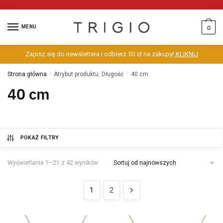
MENU
0
Zapisz się do newslettera i odbierz 50 zł na zakupy!
KLIKNIJ
Strona główna
/
Atrybut produktu: Długość
/
40 cm
40 cm
POKAŻ FILTRY
Wyświetlanie 1–21 z 42 wyników
1
2