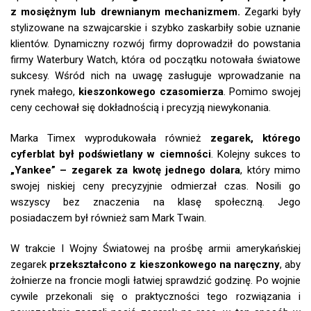
z mosiężnym lub drewnianym mechanizmem.
Zegarki były
stylizowane na szwajcarskie i szybko zaskarbiły sobie uznanie
klientów. Dynamiczny rozwój firmy doprowadził do powstania
firmy Waterbury Watch, która od początku notowała światowe
sukcesy. Wśród nich na uwagę zasługuje wprowadzanie na
rynek małego,
kieszonkowego czasomierza
. Pomimo swojej
ceny cechował się dokładnością i precyzją niewykonania.
Marka Timex wyprodukowała również
zegarek, którego
cyferblat był podświetlany w ciemności
. Kolejny sukces to
„Yankee” – zegarek za kwotę jednego dolara
, który mimo
swojej niskiej ceny precyzyjnie odmierzał czas. Nosili go
wszyscy bez znaczenia na klasę społeczną. Jego
posiadaczem był również sam Mark Twain.
W trakcie I Wojny Światowej na prośbę armii amerykańskiej
zegarek
przekształcono z kieszonkowego na naręczny
, aby
żołnierze na froncie mogli łatwiej sprawdzić godzinę. Po wojnie
cywile przekonali się o praktyczności tego rozwiązania i