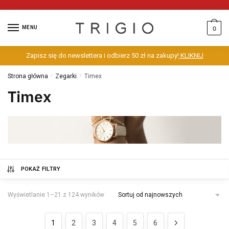
MENU
0
Zapisz się do newslettera i odbierz 50 zł na zakupy!
KLIKNIJ
Strona główna
/
Zegarki
/
Timex
Timex
POKAŻ FILTRY
Wyświetlanie 1–21 z 124 wyników
1
2
3
4
5
6