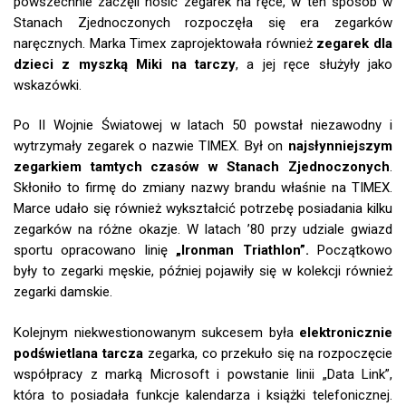
powszechnie zaczęli nosić zegarek na ręce, w ten sposób w
Stanach Zjednoczonych rozpoczęła się era zegarków
naręcznych. Marka Timex zaprojektowała również
zegarek dla
dzieci z myszką Miki na tarczy
, a jej ręce służyły jako
wskazówki.
Po II Wojnie Światowej w latach 50 powstał niezawodny i
wytrzymały zegarek o nazwie TIMEX. Był on
najsłynniejszym
zegarkiem tamtych czasów w Stanach Zjednoczonych
.
Skłoniło to firmę do zmiany nazwy brandu właśnie na TIMEX.
Marce udało się również wykształcić potrzebę posiadania kilku
zegarków na różne okazje. W latach ’80 przy udziale gwiazd
sportu opracowano linię
„Ironman Triathlon”.
Początkowo
były to zegarki męskie, później pojawiły się w kolekcji również
zegarki damskie.
Kolejnym niekwestionowanym sukcesem była
elektronicznie
podświetlana tarcza
zegarka, co przekuło się na rozpoczęcie
współpracy z marką Microsoft i powstanie linii „Data Link”,
która to posiadała funkcje kalendarza i książki telefonicznej.