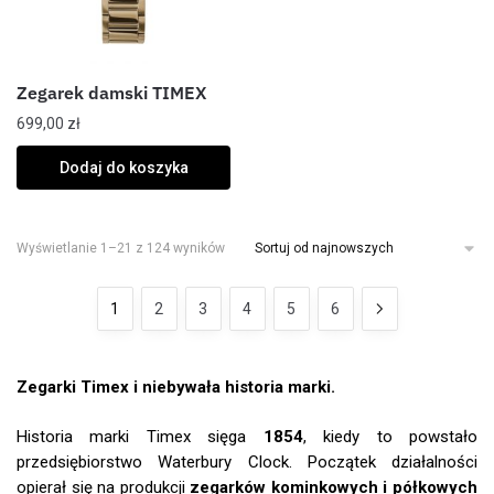
Zegarek damski TIMEX
699,00
zł
Dodaj do koszyka
Wyświetlanie 1–21 z 124 wyników
1
2
3
4
5
6
Zegarki Timex i niebywała historia marki.
Historia marki Timex sięga
1854
, kiedy to powstało
przedsiębiorstwo Waterbury Clock. Początek działalności
opierał się na produkcji
zegarków kominkowych i półkowych