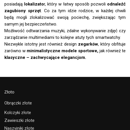
posiadają
lokalizato
r, który w łatwy sposób pozwoli
odnaleźć
zagubiony sprzęt
. Co za tym idzie rodzice, w każdej chwili
będą mogli zlokalizować swoją pociechę, zwiększając tym
samym jej bezpieczeństwo.
Możliwość odtwarzania muzyki, zdalne wykonywanie zdjęć czy
zarządzanie multimediami to kolejne atuty tych smartwatchy.
Niezwykle istotny jest również design
zegarków
, który obfituje
zarówno w
minimalistyczne modele sportowe,
jak również te
klasyczne – zachwycające elegancjom.
Złoto
Obrączki złote
Kolczyki złote
Zawieszki złote
Naszyjniki złote