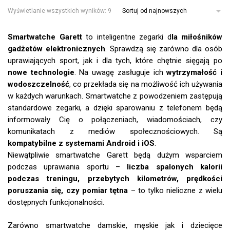
Wyświetlanie wszystkich wyników: 9
Smartwatche Garett
to inteligentne zegarki d
la miłośników
gadżetów elektronicznych
. Sprawdzą się zarówno dla osób
uprawiających sport, jak i dla tych, które chętnie sięgają po
nowe technologie
. Na uwagę zasługuje ich
wytrzymałość i
wodoszczelność
, co przekłada się na możliwość ich używania
w każdych warunkach. Smartwatche z powodzeniem zastępują
standardowe zegarki, a dzięki sparowaniu z telefonem będą
informowały Cię o połączeniach, wiadomościach, czy
komunikatach z mediów społecznościowych. Są
kompatybilne z systemami Android i iOS
.
Niewątpliwie smartwatche Garett będą dużym wsparciem
podczas uprawiania sportu –
liczba spalonych kalorii
podczas treningu, przebytych kilometrów, prędkości
poruszania się, czy pomiar tętna
– to tylko nieliczne z wielu
dostępnych funkcjonalności.
Zarówno smartwatche damskie, męskie jak i dziecięce