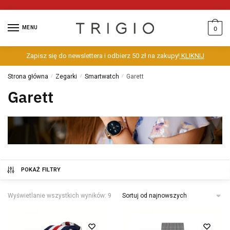
MENU
0
Zapisz się do newslettera i odbierz 50 zł na zakupy!
KLIKNIJ
Strona główna
/
Zegarki
/
Smartwatch
/
Garett
Garett
POKAŻ FILTRY
Wyświetlanie wszystkich wyników: 9