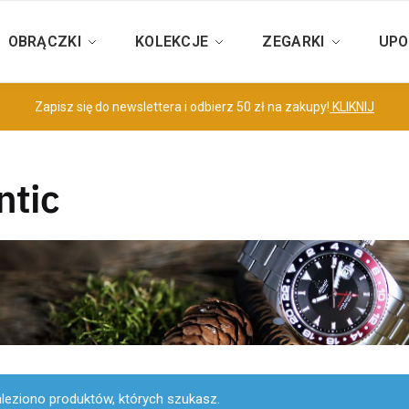
OBRĄCZKI
KOLEKCJE
ZEGARKI
UPO
Zapisz się do newslettera i odbierz 50 zł na zakupy!
KLIKNIJ
ntic
aleziono produktów, których szukasz.