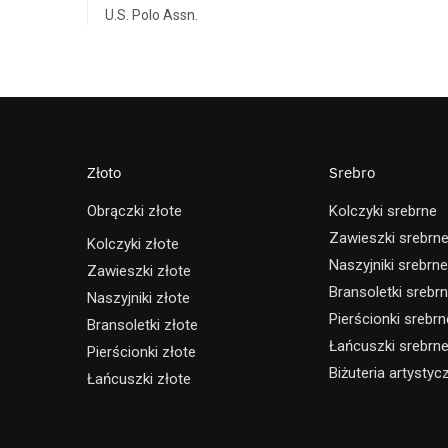
U.S. Polo Assn.
Złoto
Srebro
Obrączki złote
Kolczyki srebrne
Zawieszki srebrn
Kolczyki złote
Naszyjniki srebrne
Zawieszki złote
Bransoletki srebr
Naszyjniki złote
Pierścionki srebrn
Bransoletki złote
Łańcuszki srebrn
Pierścionki złote
Biżuteria artystyc
Łańcuszki złote