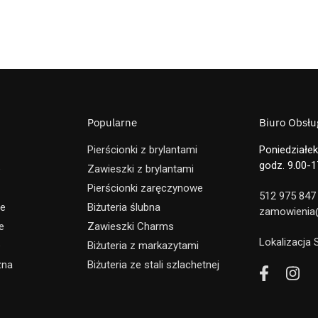
Popularne
Biuro Obsług
Pierścionki z brylantami
Poniedziałek
godz. 9.00-1
e
Zawieszki z brylantami
Pierścionki zaręczynowe
512 975 847
ne
Biżuteria ślubna
zamowienia@
e
Zawieszki Charms
Lokalizacja
e
Biżuteria z markazytami
zna
Biżuteria ze stali szlachetnej