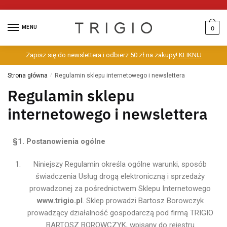
MENU
0
Zapisz się do newslettera i odbierz 50 zł na zakupy!
KLIKNIJ
Strona główna
/
Regulamin sklepu internetowego i newslettera
Regulamin sklepu
internetowego i newslettera
§1. Postanowienia ogólne
Niniejszy Regulamin określa ogólne warunki, sposób
świadczenia Usług drogą elektroniczną i sprzedaży
prowadzonej za pośrednictwem Sklepu Internetowego
www.trigio.pl
. Sklep prowadzi Bartosz Borowczyk
prowadzący działalność gospodarczą pod firmą TRIGIO
BARTOSZ BOROWCZYK, wpisany do rejestru