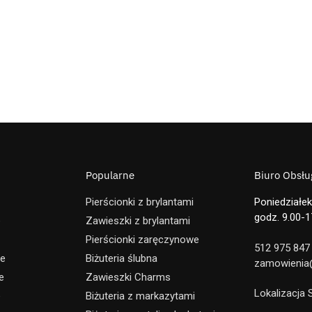
Popularne
Biuro Obsług
Pierścionki z brylantami
Poniedziałek
godz. 9.00-1
e
Zawieszki z brylantami
Pierścionki zaręczynowe
512 975 847
ne
Biżuteria ślubna
zamowienia@
e
Zawieszki Charms
Lokalizacja
e
Biżuteria z markazytami