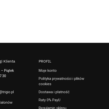
i Klienta
PROFIL
 – Piątek
Moje konto
7.30
Polityka prywatności i plików
cookies
trigio.pl
Dostawa i płatność
Raty 0% PayU
 Salonów
Regulamin sklepu