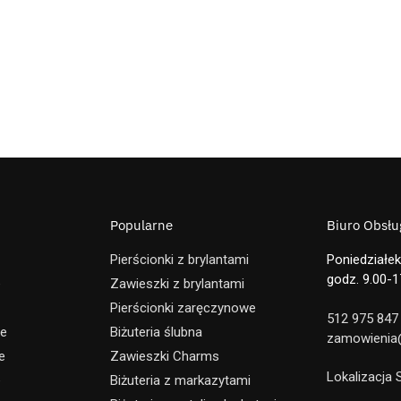
Popularne
Biuro Obsług
Pierścionki z brylantami
Poniedziałek
godz. 9.00-1
e
Zawieszki z brylantami
Pierścionki zaręczynowe
512 975 847
ne
Biżuteria ślubna
zamowienia@
e
Zawieszki Charms
Lokalizacja
e
Biżuteria z markazytami