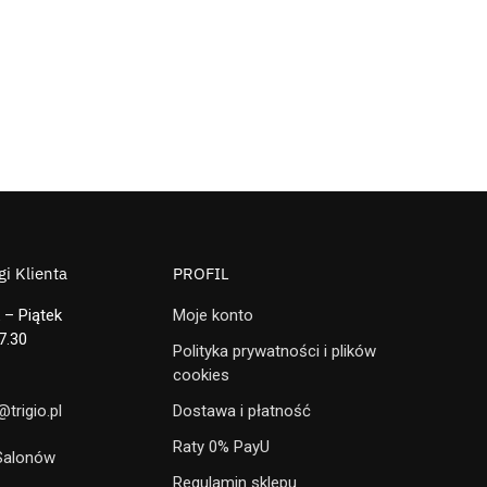
i Klienta
PROFIL
 – Piątek
Moje konto
7.30
Polityka prywatności i plików
cookies
trigio.pl
Dostawa i płatność
Raty 0% PayU
 Salonów
Regulamin sklepu