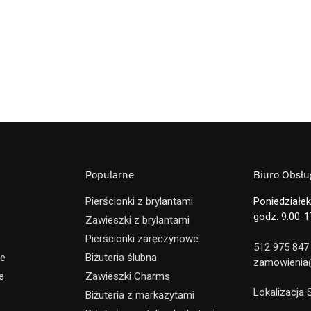
Popularne
Biuro Obsług
Pierścionki z brylantami
Poniedziałek
godz. 9.00-1
e
Zawieszki z brylantami
Pierścionki zaręczynowe
512 975 847
ne
Biżuteria ślubna
zamowienia@
e
Zawieszki Charms
Lokalizacja
e
Biżuteria z markazytami