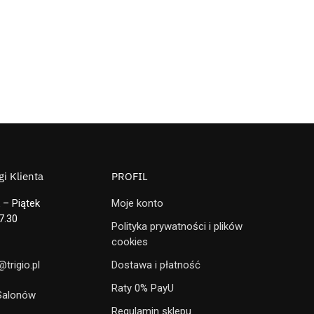
i Klienta
PROFIL
 – Piątek
Moje konto
7.30
Polityka prywatności i plików
cookies
trigio.pl
Dostawa i płatność
Raty 0% PayU
 Salonów
Regulamin sklepu