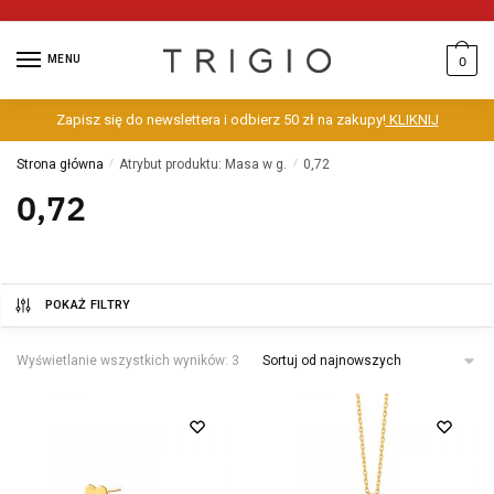
MENU
0
Zapisz się do newslettera i odbierz 50 zł na zakupy!
KLIKNIJ
Strona główna
/
Atrybut produktu: Masa w g.
/
0,72
0,72
POKAŻ FILTRY
Wyświetlanie wszystkich wyników: 3