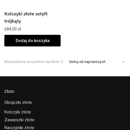
Kolczyki złote sztyft
trójkąty
684,00
zł
Dodaj do koszyka
Wyświetlanie wszystkich wyników: 3
Złoto
Obrączki złote
Kolczyki złote
Zawieszki złote
Naszyjniki złote