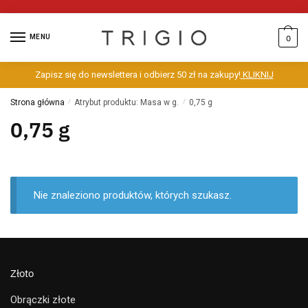
MENU
0
Zapisz się do newslettera i odbierz 50 zł na zakupy!
KLIKNIJ
Strona główna
/
Atrybut produktu: Masa w g.
/
0,75 g
0,75 g
Nie znaleziono produktów, których szukasz.
Złoto
Obrączki złote