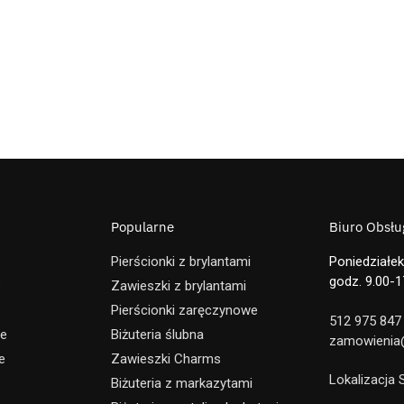
Popularne
Biuro Obsług
Pierścionki z brylantami
Poniedziałek
godz. 9.00-1
e
Zawieszki z brylantami
Pierścionki zaręczynowe
512 975 847
ne
Biżuteria ślubna
zamowienia@
e
Zawieszki Charms
Lokalizacja
e
Biżuteria z markazytami