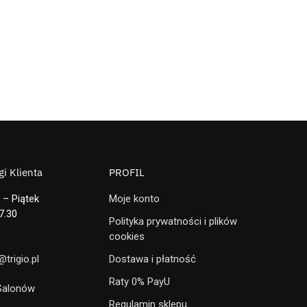
i Klienta
PROFIL
 – Piątek
Moje konto
7.30
Polityka prywatności i plików
cookies
trigio.pl
Dostawa i płatność
Raty 0% PayU
 Salonów
Regulamin sklepu