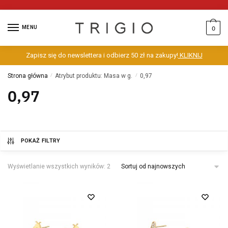
MENU
0
Zapisz się do newslettera i odbierz 50 zł na zakupy!
KLIKNIJ
Strona główna
/
Atrybut produktu: Masa w g.
/
0,97
0,97
POKAŻ FILTRY
Wyświetlanie wszystkich wyników: 2