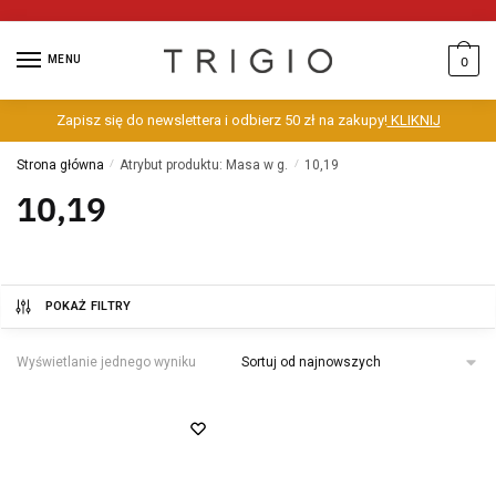
MENU
0
Zapisz się do newslettera i odbierz 50 zł na zakupy!
KLIKNIJ
Strona główna
/
Atrybut produktu: Masa w g.
/
10,19
10,19
POKAŻ FILTRY
Wyświetlanie jednego wyniku