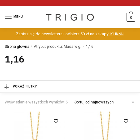
MENU
0
Zapisz się do newslettera i odbierz 50 zł na zakupy!
KLIKNIJ
Strona główna
/
Atrybut produktu: Masa w g.
/
1,16
1,16
POKAŻ FILTRY
Wyświetlanie wszystkich wyników: 5