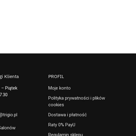
i Klienta
PROFIL
 – Piątek
Moje konto
7.30
Polityka prywatności i plików
cookies
trigio.pl
Dostawa i płatność
Raty 0% PayU
 Salonów
Regulamin sklepu