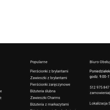
Popularne
Biuro Obsług
Pierścionki z brylantami
Poniedziałek
godz. 9.00-1
e
Zawieszki z brylantami
Pierścionki zaręczynowe
512 975 847
ne
Biżuteria ślubna
zamowienia@
e
Zawieszki Charms
Lokalizacja
e
Biżuteria z markazytami