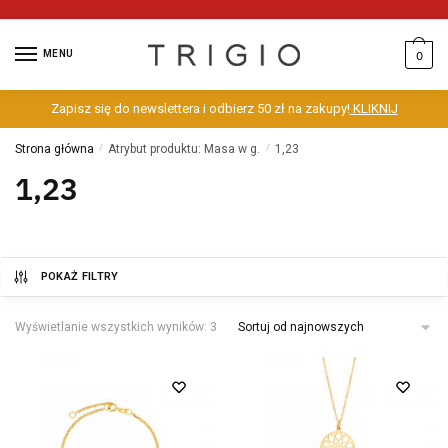
MENU
0
Zapisz się do newslettera i odbierz 50 zł na zakupy!
KLIKNIJ
Strona główna
/
Atrybut produktu: Masa w g.
/
1,23
1,23
POKAŻ FILTRY
Wyświetlanie wszystkich wyników: 3