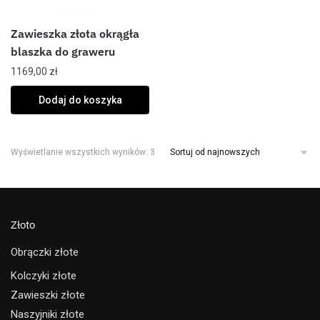
Zawieszka złota okrągła
blaszka do graweru
1169,00
zł
Dodaj do koszyka
Wyświetlanie wszystkich wyników: 3
Złoto
Obrączki złote
Kolczyki złote
Zawieszki złote
Naszyjniki złote