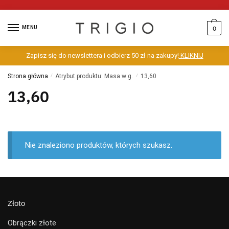
MENU
0
Zapisz się do newslettera i odbierz 50 zł na zakupy!
KLIKNIJ
Strona główna
/
Atrybut produktu: Masa w g.
/
13,60
13,60
Nie znaleziono produktów, których szukasz.
Złoto
Obrączki złote