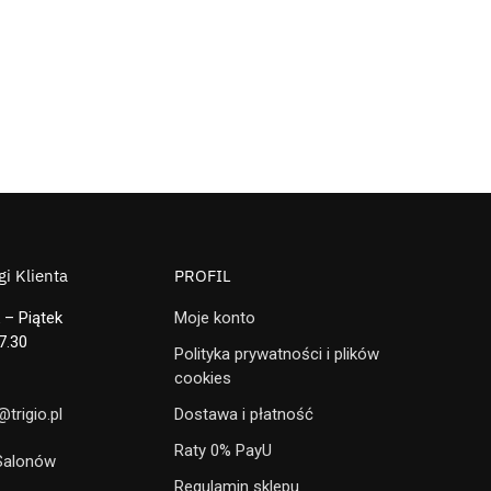
i Klienta
PROFIL
 – Piątek
Moje konto
7.30
Polityka prywatności i plików
cookies
trigio.pl
Dostawa i płatność
Raty 0% PayU
 Salonów
Regulamin sklepu