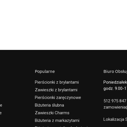
Popularne
Biuro Obsług
Pierścionki z brylantami
Poniedziałek
godz. 9.00-1
e
Zawieszki z brylantami
Pierścionki zaręczynowe
512 975 847
ne
Biżuteria ślubna
zamowienia@
e
Zawieszki Charms
Lokalizacja
e
Biżuteria z markazytami