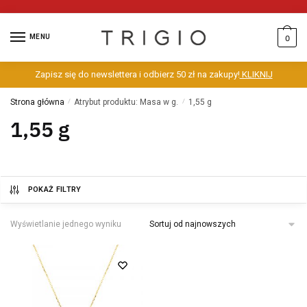
MENU
0
Zapisz się do newslettera i odbierz 50 zł na zakupy!
KLIKNIJ
Strona główna
/
Atrybut produktu: Masa w g.
/
1,55 g
1,55 g
POKAŻ FILTRY
Wyświetlanie jednego wyniku