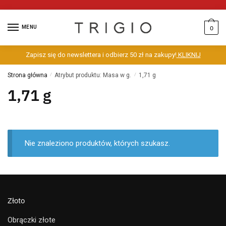
MENU
0
Zapisz się do newslettera i odbierz 50 zł na zakupy!
KLIKNIJ
Strona główna
/
Atrybut produktu: Masa w g.
/
1,71 g
1,71 g
Nie znaleziono produktów, których szukasz.
Złoto
Obrączki złote