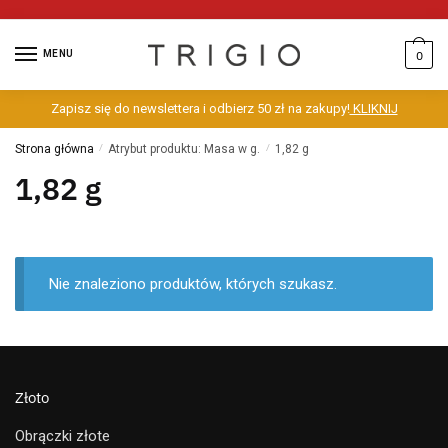
MENU
0
Zapisz się do newslettera i odbierz 50 zł na zakupy!
KLIKNIJ
Strona główna
/
Atrybut produktu: Masa w g.
/
1,82 g
1,82 g
Nie znaleziono produktów, których szukasz.
Złoto
Obrączki złote