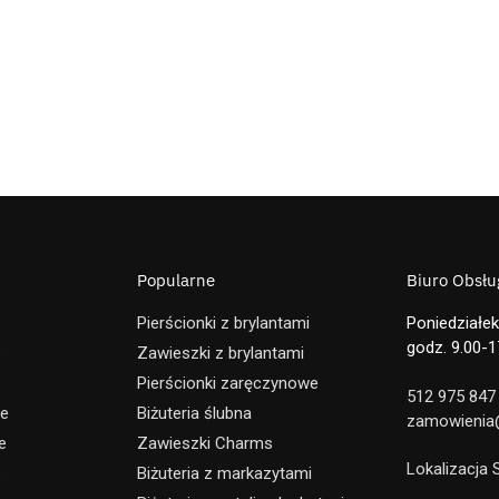
Popularne
Biuro Obsług
Pierścionki z brylantami
Poniedziałek
godz. 9.00-1
e
Zawieszki z brylantami
Pierścionki zaręczynowe
512 975 847
ne
Biżuteria ślubna
zamowienia@
e
Zawieszki Charms
Lokalizacja
e
Biżuteria z markazytami