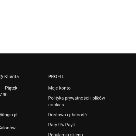
i Klienta
PROFIL
 – Piątek
Moje konto
7.30
Polityka prywatności i plików
cookies
trigio.pl
Dostawa i płatność
Raty 0% PayU
 Salonów
Regulamin sklepu