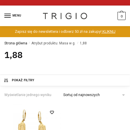
MENU
0
Zapisz się do newslettera i odbierz 50 zł na zakupy!
KLIKNIJ
Strona główna
/
Atrybut produktu: Masa w g.
/
1,88
1,88
POKAŻ FILTRY
Wyświetlanie jednego wyniku