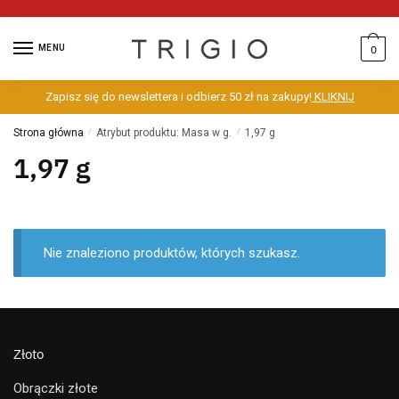
MENU
0
Zapisz się do newslettera i odbierz 50 zł na zakupy!
KLIKNIJ
Strona główna
/
Atrybut produktu: Masa w g.
/
1,97 g
1,97 g
Nie znaleziono produktów, których szukasz.
Złoto
Obrączki złote