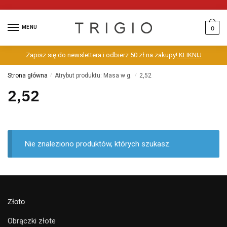
MENU
0
Zapisz się do newslettera i odbierz 50 zł na zakupy!
KLIKNIJ
Strona główna
/
Atrybut produktu: Masa w g.
/
2,52
2,52
Nie znaleziono produktów, których szukasz.
Złoto
Obrączki złote