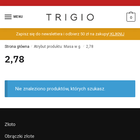
MENU
0
Zapisz się do newslettera i odbierz 50 zł na zakupy!
KLIKNIJ
Strona główna
/
Atrybut produktu: Masa w g.
/
2,78
2,78
Nie znaleziono produktów, których szukasz.
Złoto
Obrączki złote