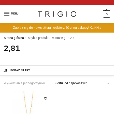
MENU
0
Zapisz się do newslettera i odbierz 50 zł na zakupy!
KLIKNIJ
Strona główna
/
Atrybut produktu: Masa w g.
/
2,81
2,81
POKAŻ FILTRY
Wyświetlanie jednego wyniku