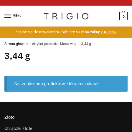
MENU
0
Zapisz się do newslettera i odbierz 50 zł na zakupy!
KLIKNIJ
Strona główna
/
Atrybut produktu: Masa w g.
/
3,44 g
3,44 g
Nie znaleziono produktów, których szukasz.
Złoto
Obrączki złote