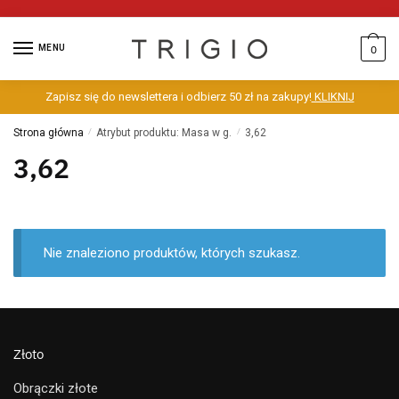
MENU
0
Zapisz się do newslettera i odbierz 50 zł na zakupy!
KLIKNIJ
Strona główna
/
Atrybut produktu: Masa w g.
/
3,62
3,62
Nie znaleziono produktów, których szukasz.
Złoto
Obrączki złote