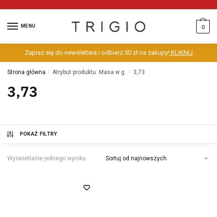
MENU
0
Zapisz się do newslettera i odbierz 50 zł na zakupy!
KLIKNIJ
Strona główna
/
Atrybut produktu: Masa w g.
/
3,73
3,73
POKAŻ FILTRY
Wyświetlanie jednego wyniku