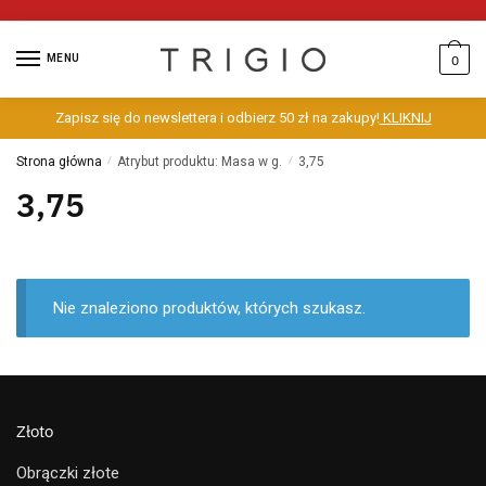
MENU
0
Zapisz się do newslettera i odbierz 50 zł na zakupy!
KLIKNIJ
Strona główna
/
Atrybut produktu: Masa w g.
/
3,75
3,75
Nie znaleziono produktów, których szukasz.
Złoto
Obrączki złote