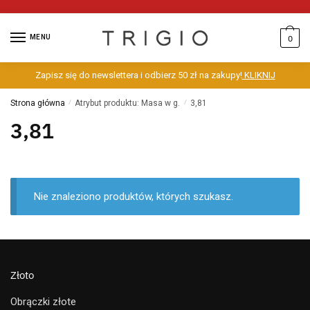
MENU
0
Zapisz się do newslettera i odbierz 50 zł na zakupy!
KLIKNIJ
Strona główna
/
Atrybut produktu: Masa w g.
/
3,81
3,81
Nie znaleziono produktów, których szukasz.
Złoto
Obrączki złote