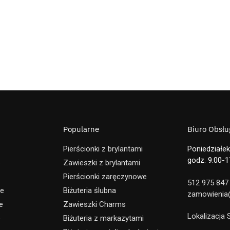
Popularne
Biuro Obsług
Pierścionki z brylantami
Poniedziałek
godz. 9.00-1
e
Zawieszki z brylantami
Pierścionki zaręczynowe
512 975 847
ne
Biżuteria ślubna
zamowienia@
e
Zawieszki Charms
Lokalizacja
e
Biżuteria z markazytami