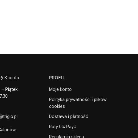
i Klienta
PROFIL
 – Piątek
Moje konto
7.30
Polityka prywatności i plików
cookies
trigio.pl
Dostawa i płatność
Raty 0% PayU
 Salonów
Regulamin sklepu