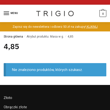
MENU
0
Zapisz się do newslettera i odbierz 50 zł na zakupy!
KLIKNIJ
Strona główna
/
Atrybut produktu: Masa w g.
/
4,85
4,85
Nie znaleziono produktów, których szukasz.
Złoto
Obrączki złote