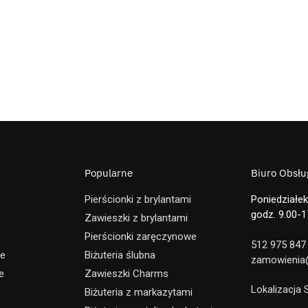
Popularne
Biuro Obsług
Pierścionki z brylantami
Poniedziałek
godz. 9.00-1
e
Zawieszki z brylantami
Pierścionki zaręczynowe
512 975 847
ne
Biżuteria ślubna
zamowienia@
e
Zawieszki Charms
Lokalizacja
e
Biżuteria z markazytami