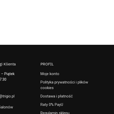
i Klienta
PROFIL
 – Piątek
Moje konto
7.30
Polityka prywatności i plików
cookies
trigio.pl
Dostawa i płatność
Raty 0% PayU
 Salonów
Regulamin sklepu