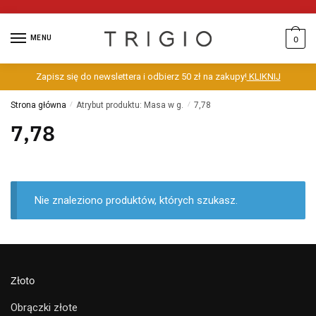
MENU
0
Zapisz się do newslettera i odbierz 50 zł na zakupy!
KLIKNIJ
Strona główna
/
Atrybut produktu: Masa w g.
/
7,78
7,78
Nie znaleziono produktów, których szukasz.
Złoto
Obrączki złote