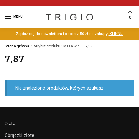
MENU
0
Zapisz się do newslettera i odbierz 50 zł na zakupy!
KLIKNIJ
Strona główna
/
Atrybut produktu: Masa w g.
/
7,87
7,87
Nie znaleziono produktów, których szukasz.
Złoto
Obrączki złote