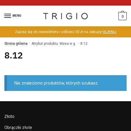
MENU
0
Zapisz się do newslettera i odbierz 50 zł na zakupy!
KLIKNIJ
Strona główna
/
Atrybut produktu: Masa w g.
/
8.12
8.12
Nie znaleziono produktów, których szukasz.
Złoto
Obrączki złote