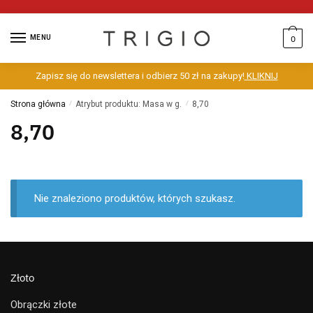
MENU
0
Zapisz się do newslettera i odbierz 50 zł na zakupy!
KLIKNIJ
Strona główna
/
Atrybut produktu: Masa w g.
/
8,70
8,70
Nie znaleziono produktów, których szukasz.
Złoto
Obrączki złote