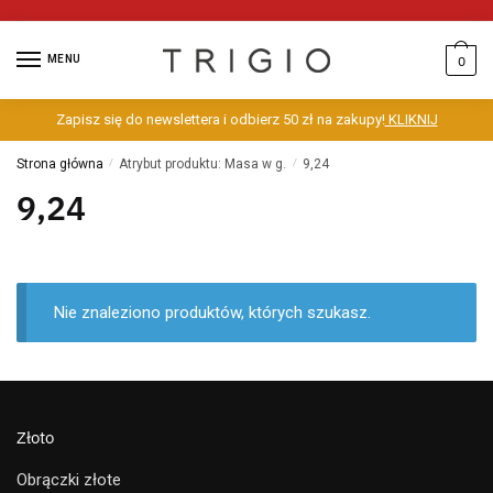
MENU
0
Zapisz się do newslettera i odbierz 50 zł na zakupy!
KLIKNIJ
Strona główna
/
Atrybut produktu: Masa w g.
/
9,24
9,24
Nie znaleziono produktów, których szukasz.
Złoto
Obrączki złote