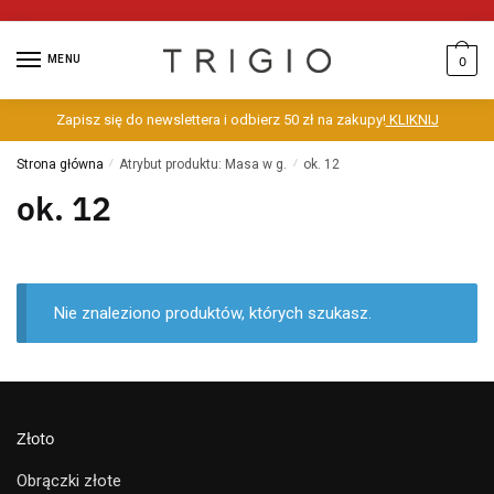
MENU
0
Zapisz się do newslettera i odbierz 50 zł na zakupy!
KLIKNIJ
Strona główna
/
Atrybut produktu: Masa w g.
/
ok. 12
ok. 12
Nie znaleziono produktów, których szukasz.
Złoto
Obrączki złote