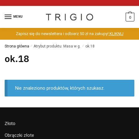
MENU
0
Zapisz się do newslettera i odbierz 50 zł na zakupy!
KLIKNIJ
Strona główna
/
Atrybut produktu: Masa w g.
/
ok.18
ok.18
Nie znaleziono produktów, których szukasz.
Złoto
Obrączki złote