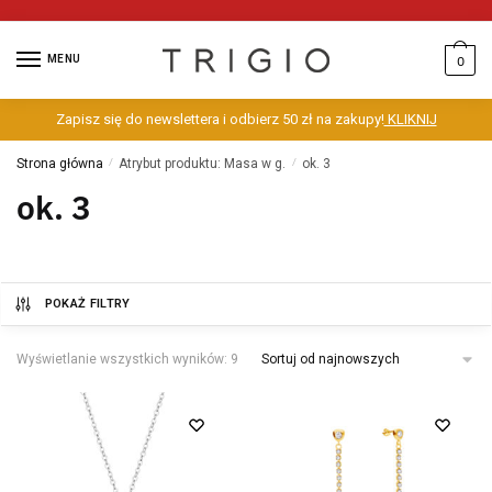
MENU
0
Zapisz się do newslettera i odbierz 50 zł na zakupy!
KLIKNIJ
Strona główna
/
Atrybut produktu: Masa w g.
/
ok. 3
ok. 3
POKAŻ FILTRY
Wyświetlanie wszystkich wyników: 9