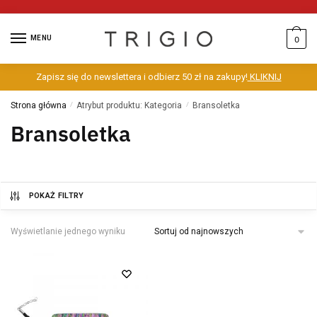
MENU
0
Zapisz się do newslettera i odbierz 50 zł na zakupy!
KLIKNIJ
Strona główna
/
Atrybut produktu: Kategoria
/
Bransoletka
Bransoletka
POKAŻ FILTRY
Wyświetlanie jednego wyniku