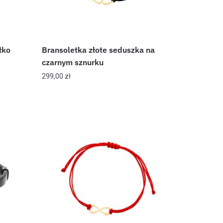
łko
Bransoletka złote seduszka na
czarnym sznurku
299,00
zł