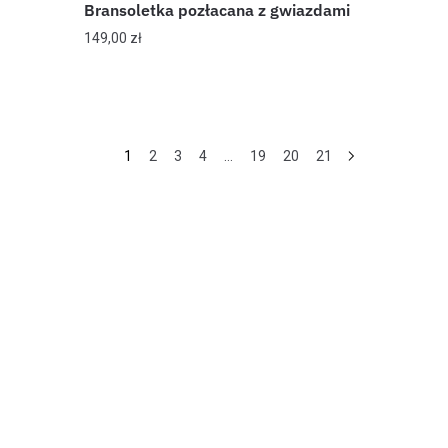
Bransoletka pozłacana z gwiazdami
149,00
zł
1
2
3
4
…
19
20
21