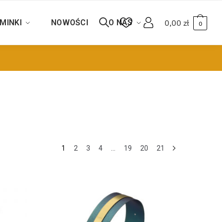
MINKI
NOWOŚCI
O NAS
0,00
zł
0
1
2
3
4
…
19
20
21