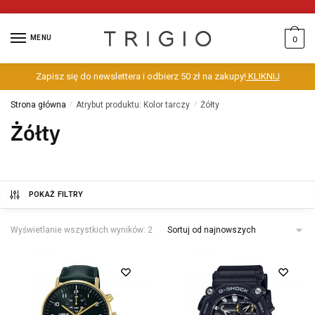
MENU
0
Zapisz się do newslettera i odbierz 50 zł na zakupy!
KLIKNIJ
Strona główna
/
Atrybut produktu: Kolor tarczy
/
Żółty
Żółty
POKAŻ FILTRY
Wyświetlanie wszystkich wyników: 2