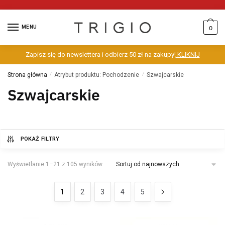
MENU
0
Zapisz się do newslettera i odbierz 50 zł na zakupy!
KLIKNIJ
Strona główna
/
Atrybut produktu: Pochodzenie
/
Szwajcarskie
Szwajcarskie
POKAŻ FILTRY
Wyświetlanie 1–21 z 105 wyników
1
2
3
4
5