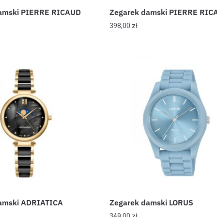
amski PIERRE RICAUD
Zegarek damski PIERRE RIC
398,00
zł
amski ADRIATICA
Zegarek damski LORUS
349,00
zł