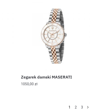
Zegarek damski MASERATI
1050,00
zł
1
2
3