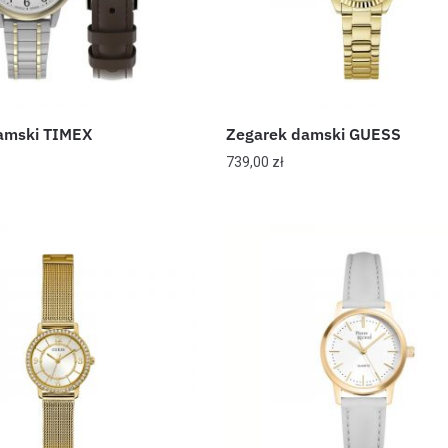
amski TIMEX
Zegarek damski GUESS
739,00
zł