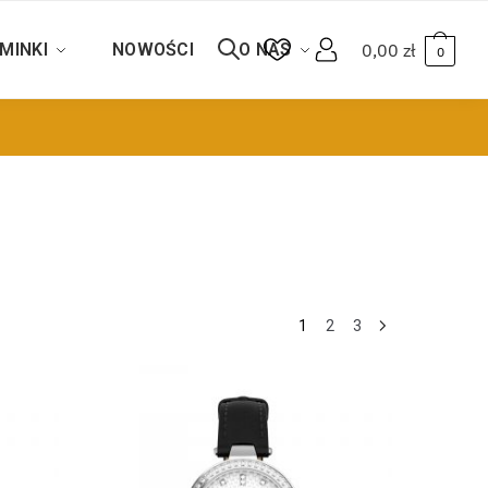
MINKI
NOWOŚCI
O NAS
0,00
zł
0
1
2
3