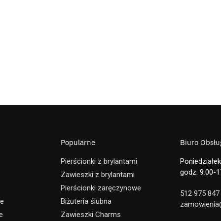
Popularne
Biuro Obsług
Pierścionki z brylantami
Poniedziałek
godz. 9.00-1
e
Zawieszki z brylantami
Pierścionki zaręczynowe
512 975 847
ne
Biżuteria ślubna
zamowienia@
e
Zawieszki Charms