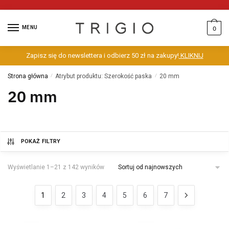
MENU
0
Zapisz się do newslettera i odbierz 50 zł na zakupy!
KLIKNIJ
Strona główna
/
Atrybut produktu: Szerokość paska
/
20 mm
20 mm
POKAŻ FILTRY
Wyświetlanie 1–21 z 142 wyników
1
2
3
4
5
6
7