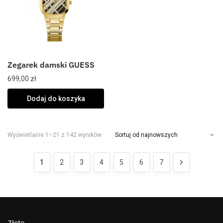
Zegarek damski GUESS
699,00
zł
Dodaj do koszyka
Wyświetlanie 1–21 z 142 wyników
1
2
3
4
5
6
7
Złoto