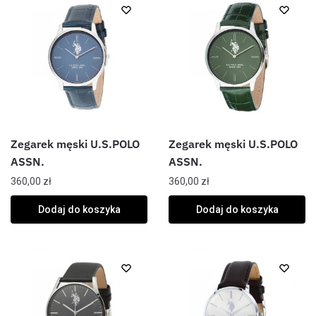
Zegarek męski U.S.POLO
Zegarek męski U.S.POLO
ASSN.
ASSN.
360,00
zł
360,00
zł
Dodaj do koszyka
Dodaj do koszyka