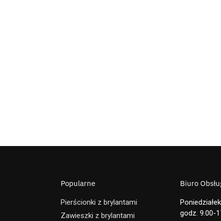
Popularne
Biuro Obsług
Pierścionki z brylantami
Poniedziałek
godz. 9.00-1
e
Zawieszki z brylantami