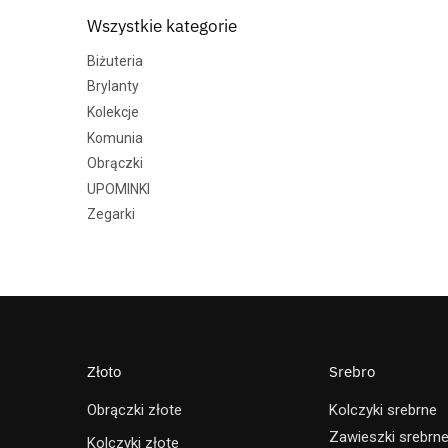
Wszystkie kategorie
Biżuteria
Brylanty
Kolekcje
Komunia
Obrączki
UPOMINKI
Zegarki
Złoto
Srebro
Obrączki złote
Kolczyki srebrne
Zawieszki srebrn
Kolczyki złote