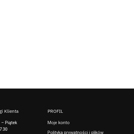
i Klienta
PROFIL
 – Piątek
Moje konto
7.30
Polityka prywatności i plików